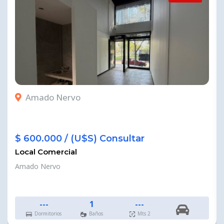
Amado Nervo
$ 600.000 / (U$S) Consultar
Local Comercial
Amado Nervo
---
1
---
Dormitorios
Baños
Mts 2