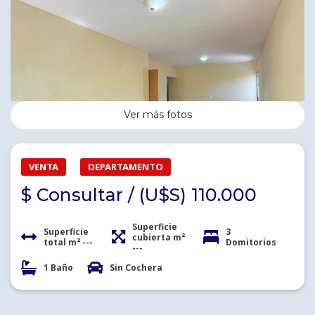
Ver más fotos
VENTA
DEPARTAMENTO
$ Consultar / (U$S) 110.000
Superficie
Superficie
3
cubierta m²
total m² ---
Domitorios
---
1 Baño
Sin Cochera