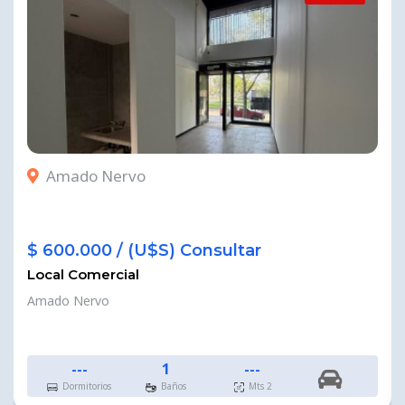
Amado Nervo
$ 600.000 / (U$S) Consultar
Local Comercial
Amado Nervo
---
1
---
Dormitorios
Baños
Mts 2