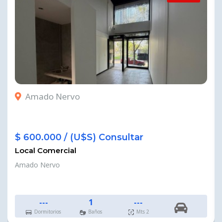
Amado Nervo
$ 600.000 / (U$S) Consultar
Local Comercial
Amado Nervo
---
1
---
Dormitorios
Baños
Mts 2