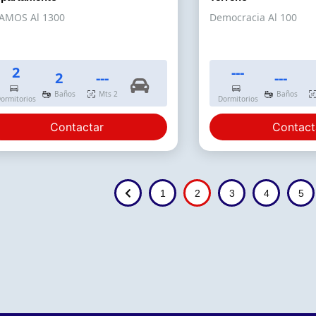
AMOS Al 1300
Democracia Al 100
2
---
2
---
---
Baños
Mts 2
Baños
ormitorios
Dormitorios
Contactar
Contact
1
2
3
4
5