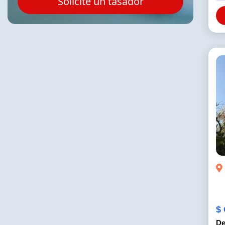
Solicite un tasador
$ 
De