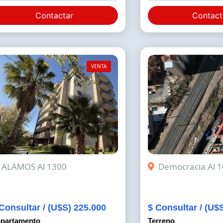
Contactar
Contact
VENTA
ALAMOS Al 1300
Democracia Al 
Consultar / (U$S) 225.000
$ Consultar / (U$
partamento
Terreno