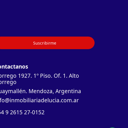
Suscribirme
ontactanos
rrego 1927. 1º Piso. Of. 1. Alto
orrego
uaymallén. Mendoza, Argentina
nfo@inmobiliariadelucia.com.ar
54 9 2615 27-0152