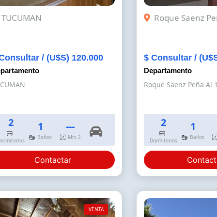
TUCUMAN
Roque Saenz Pe
Consultar / (U$S) 120.000
$ Consultar / (U$
partamento
Departamento
UCUMAN
Roque Saenz Peña Al 
2
2
1
---
1
Baños
Mts 2
Baños
ormitorios
Dormitorios
Contactar
Contact
VENTA