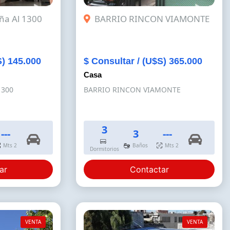
ña Al 1300
BARRIO RINCON VIAMONTE
S) 145.000
$ Consultar / (U$S) 365.000
Casa
1300
BARRIO RINCON VIAMONTE
3
---
3
---
Mts 2
Baños
Mts 2
Dormitorios
ar
Contactar
VENTA
VENTA