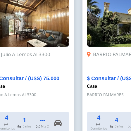
Julio A Lemos Al 3300
BARRIO PALMA
Consultar / (U$S) 75.000
$ Consultar / (U$
sa
Casa
lio A Lemos Al 3300
BARRIO PALMARES
4
4
1
---
4
Baños
Mts 2
Baños
ormitorios
Dormitorios