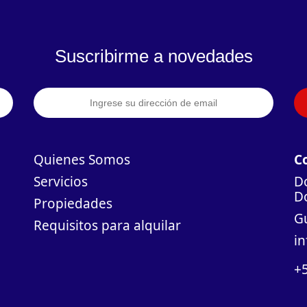
Suscribirme a novedades
Quienes Somos
C
Servicios
Do
D
Propiedades
G
Requisitos para alquilar
i
+