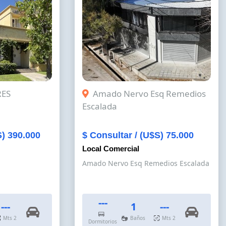
RES
Amado Nervo Esq Remedios
Escalada
S) 390.000
$ Consultar / (U$S) 75.000
Local Comercial
Amado Nervo Esq Remedios Escalada
---
---
1
---
Mts 2
Baños
Mts 2
Dormitorios