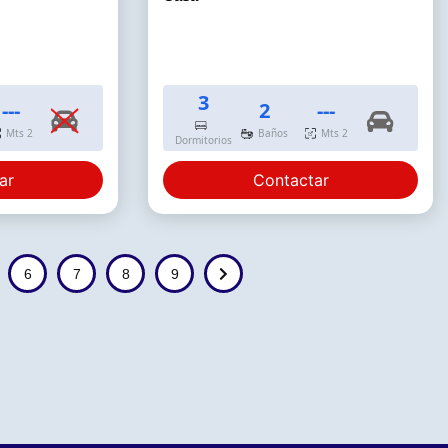
3
---
2
---
Mts 2
Baños
Mts 2
Dormitorios
ar
Contactar
6
7
8
9